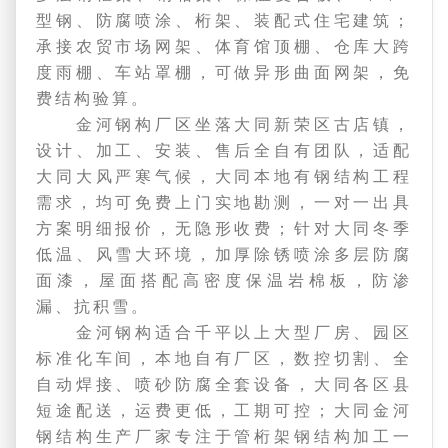
型钢、防腐喷涂、桁架、装配式住宅建筑；
承接农贸市场网架、体育馆顶棚、仓库大跨
度雨棚、车站罩棚，可做异形曲面网架，免
费结构验算。
金河钢构厂区坐落大同新荣区古店镇，
设计、加工、安装、售后全自有团队，适配
大同大风严寒气候，大同本地有钢结构工程
需求，均可免费上门实地勘测，一对一出具
方案明细报价，无隐形收费；针对大同冬季
低温、风雪大环境，加厚除锈喷涂多层防腐
面漆，屋面搭配高密度保温岩棉板，防渗
漏、抗积雪。
金河钢构适合千平以上大型厂房、园区
标准化车间，本地自有厂区，数控切割、全
自动焊接、喷砂防腐全套设备，大同各区县
短途配送，运费更低，工期可控；大同金河
钢结构生产厂家专注于管桁架钢结构加工一