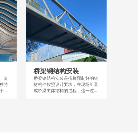
桥梁钢结构安装
、复
桥梁钢结构安装是指将预制好的钢
独特
材构件按照设计要求，在现场组装
于建
成桥梁主体结构的过程，这一过程
殊功
需要定位和牢固的连接，以确保桥
设计
梁的稳定性和安全性。安装过程
性和
中，通常采用吊装、焊接或螺栓连
接等技术手段。...