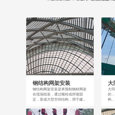
钢结构网架安装
大
钢结构网架安装是将预制钢材网架
大同
在现场组装，通过螺栓或焊接固
的，
定，形成大型空间结构，用于建筑
构，
屋顶或体育场馆等。这一过程需测
力较
量和精密施工，确保结构稳定和安
施建设
全。...