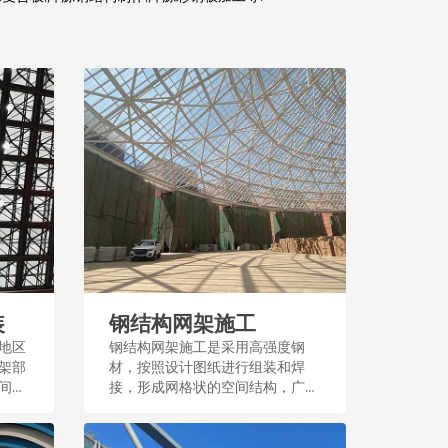
装
钢结构网架施工
地区
钢结构网架施工是采用高强度钢
架部
材，按照设计图纸进行组装和焊
间结
接，形成网格状的空间结构，广泛
应用于大型公共建筑和场馆，施工
过程注重精度和稳定性。...