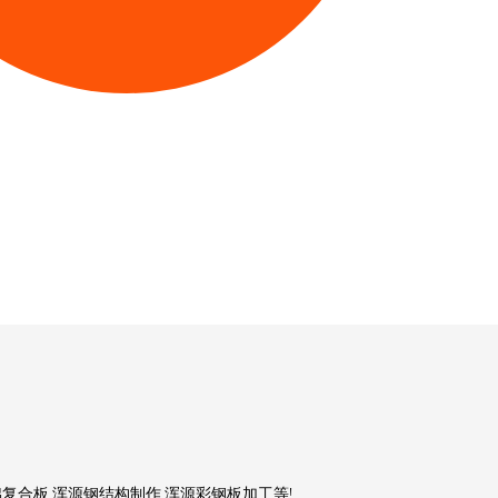
复合板,浑源钢结构制作,浑源彩钢板加工等!