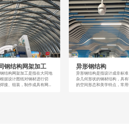
同钢结构网架加工
异形钢结构
钢结构网架加工是指在大同地
异形钢结构是指设计成非标准
根据设计图纸对钢材进行切
杂几何形状的钢材结构，具有
焊接、组装，制作成具有网状
的空间形态和美学特点，常用
的钢架，这种加工过程涉及工
筑和桥梁等工程中，以满足特
程和质量控制，用于建筑屋
能或设计需求。这种结构通过
体育场馆等大型公共设施。...
和加工，展现了钢结构的多样
适应性。...