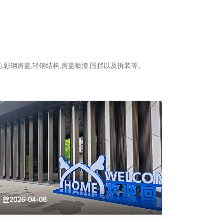
彩钢房盖,轻钢结构,房盖喷漆,围挡以及拆装等。
2026-04-08
2026-0