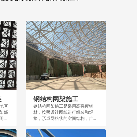
装
钢结构网架施工
地区
钢结构网架施工是采用高强度钢
架部
材，按照设计图纸进行组装和焊
间结
接，形成网格状的空间结构，广泛
应用于大型公共建筑和场馆，施工
过程注重精度和稳定性。...