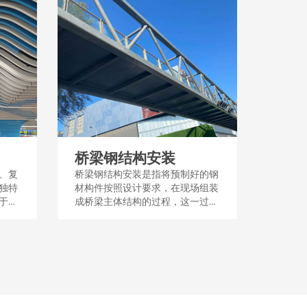
桥梁钢结构安装
、复
桥梁钢结构安装是指将预制好的钢
独特
材构件按照设计要求，在现场组装
于建
成桥梁主体结构的过程，这一过程
殊功
需要定位和牢固的连接，以确保桥
设计
梁的稳定性和安全性。安装过程
性和
中，通常采用吊装、焊接或螺栓连
接等技术手段。...