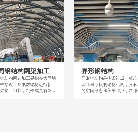
同钢结构网架加工
异形钢结构
钢结构网架加工是指在大同地
异形钢结构是指设计成非标准
根据设计图纸对钢材进行切
杂几何形状的钢材结构，具有
焊接、组装，制作成具有网状
的空间形态和美学特点，常用
的钢架，这种加工过程涉及工
筑和桥梁等工程中，以满足特
程和质量控制，用于建筑屋
能或设计需求。这种结构通过
体育场馆等大型公共设施。...
和加工，展现了钢结构的多样
适应性。...