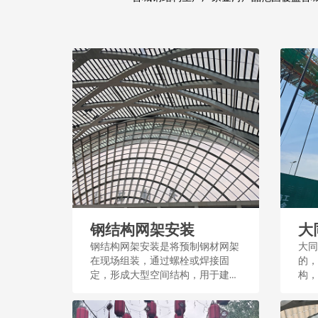
钢结构网架安装
大
钢结构网架安装是将预制钢材网架
大同
在现场组装，通过螺栓或焊接固
的，
定，形成大型空间结构，用于建筑
构，
屋顶或体育场馆等。这一过程需测
力较
量和精密施工，确保结构稳定和安
施建设
全。...