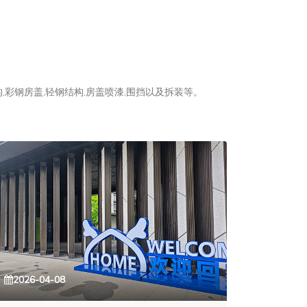
彩钢房盖,轻钢结构,房盖喷漆,围挡以及拆装等。
2026-04-08
2026-0