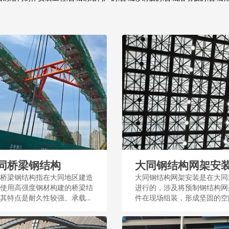
同桥梁钢结构
大同钢结构网架安
桥梁钢结构指在大同地区建造
大同钢结构网架安装是在大同
使用高强度钢材构建的桥梁结
进行的，涉及将预制钢结构网
其特点是耐久性较强、承载能
件在现场组装，形成坚固的空
大，适用于城市交通和基础设
构，广泛应用于工业和民用建
。...
筑。...