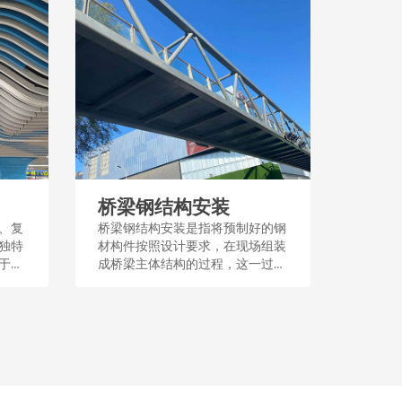
桥梁钢结构安装
、复
桥梁钢结构安装是指将预制好的钢
独特
材构件按照设计要求，在现场组装
于建
成桥梁主体结构的过程，这一过程
殊功
需要定位和牢固的连接，以确保桥
设计
梁的稳定性和安全性。安装过程
性和
中，通常采用吊装、焊接或螺栓连
接等技术手段。...