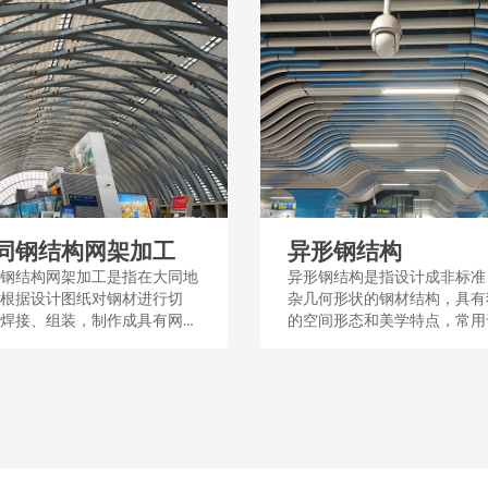
同钢结构网架加工
异形钢结构
钢结构网架加工是指在大同地
异形钢结构是指设计成非标准
根据设计图纸对钢材进行切
杂几何形状的钢材结构，具有
焊接、组装，制作成具有网状
的空间形态和美学特点，常用
的钢架，这种加工过程涉及工
筑和桥梁等工程中，以满足特
程和质量控制，用于建筑屋
能或设计需求。这种结构通过
体育场馆等大型公共设施。...
和加工，展现了钢结构的多样
适应性。...