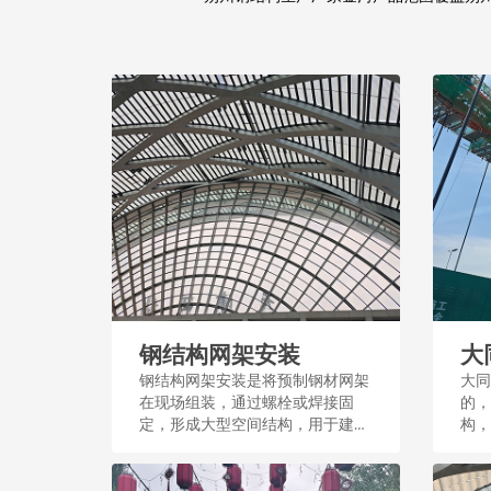
钢结构网架安装
大
钢结构网架安装是将预制钢材网架
大同
在现场组装，通过螺栓或焊接固
的，
定，形成大型空间结构，用于建筑
构，
屋顶或体育场馆等。这一过程需测
力较
量和精密施工，确保结构稳定和安
施建设
全。...