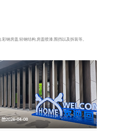
彩钢房盖,轻钢结构,房盖喷漆,围挡以及拆装等。
2026-04-08
2026-0