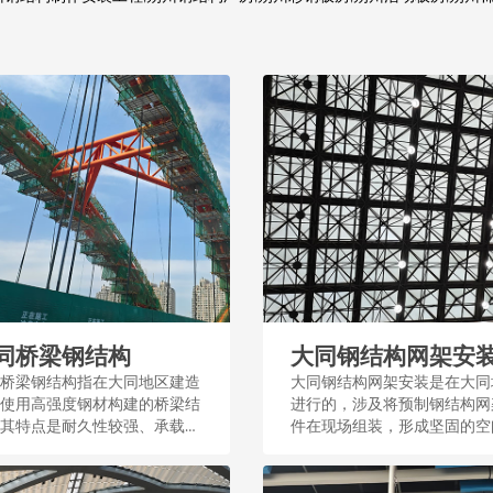
同桥梁钢结构
大同钢结构网架安
桥梁钢结构指在大同地区建造
大同钢结构网架安装是在大同
使用高强度钢材构建的桥梁结
进行的，涉及将预制钢结构网
其特点是耐久性较强、承载能
件在现场组装，形成坚固的空
大，适用于城市交通和基础设
构，广泛应用于工业和民用建
。...
筑。...