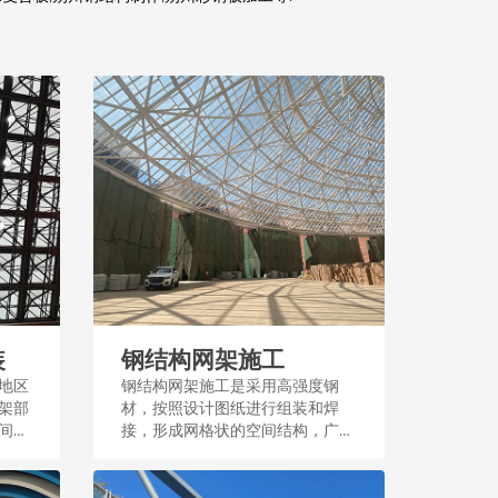
装
钢结构网架施工
地区
钢结构网架施工是采用高强度钢
架部
材，按照设计图纸进行组装和焊
间结
接，形成网格状的空间结构，广泛
应用于大型公共建筑和场馆，施工
过程注重精度和稳定性。...