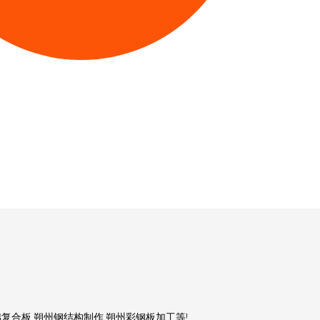
复合板,朔州钢结构制作,朔州彩钢板加工等!